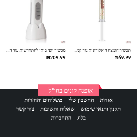
תכשיר חומצה היאלורונית נגד קמטים Bioaqua
מכשיר יופי ביתי להתחדשות עור הפנים
₪
209.99
₪
69.99
אופנה קונים בחו"ל
אודות
החשבון שלי
משלוחים והחזרות
תקנון ותנאי שימוש
שאלות ותשובות
צור קשר
בלוג
התחברות