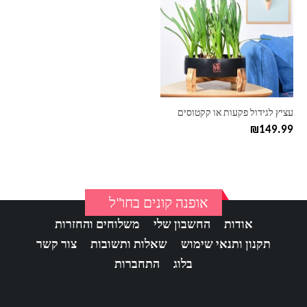
יש
מספר
סוגים.
ניתן
לבחור
את
האפשרויות
בעמוד
עציץ לגידול פקעות או קקטוסים
המוצר
₪
149.99
אופנה קונים בחו"ל
אודות
החשבון שלי
משלוחים והחזרות
תקנון ותנאי שימוש
שאלות ותשובות
צור קשר
בלוג
התחברות