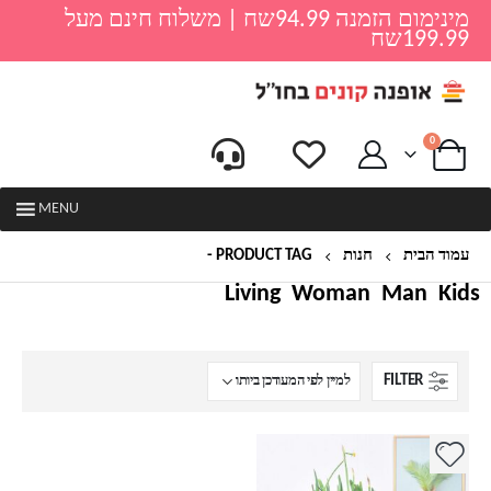
מינימום הזמנה 94.99שח | משלוח חינם מעל
199.99שח
0
MENU
עמוד הבית
חנות
PRODUCT TAG -
עציץ לקקטוסים
Living
Woman
Man
Kids
FILTER
למוצר
זה