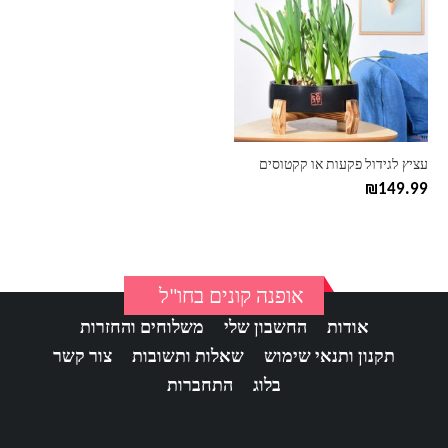
יש
מספר
סוגים.
ניתן
לבחור
את
האפשרויות
בעמוד
עציץ לגידול פקעות או קקטוסים
המוצר
₪
149.99
אופנה קונים בחו"ל
אודות
החשבון שלי
משלוחים והחזרות
תקנון ותנאי שימוש
שאלות ותשובות
צור קשר
בלוג
התחברות