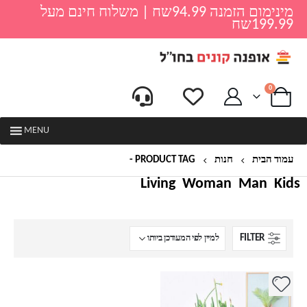
מינימום הזמנה 94.99שח | משלוח חינם מעל
199.99שח
0
MENU
עמוד הבית
חנות
PRODUCT TAG -
עציץ נוי
Living
Woman
Man
Kids
FILTER
למוצר
זה