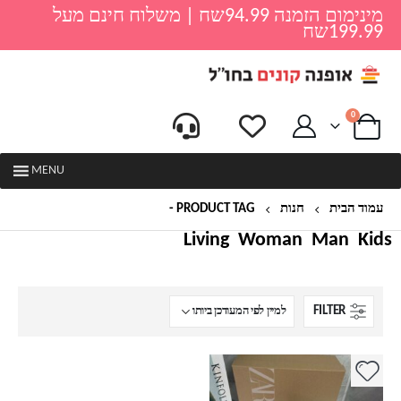
מינימום הזמנה 94.99שח | משלוח חינם מעל
199.99שח
0
MENU
עמוד הבית
חנות
PRODUCT TAG -
עקבים
Living
Woman
Man
Kids
FILTER
למוצר
זה