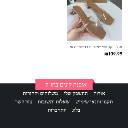
יש
מספר
סוגים.
ניתן
לבחור
את
האפשרויות
בעמוד
נעלי עקב חצי שקופות בהשארת זארה ZARA
המוצר
₪
109.99
אופנה קונים בחו"ל
אודות
החשבון שלי
משלוחים והחזרות
תקנון ותנאי שימוש
שאלות ותשובות
צור קשר
בלוג
התחברות