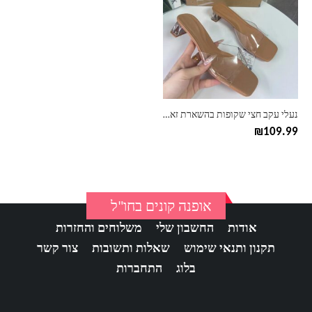
יש
מספר
סוגים.
ניתן
לבחור
את
האפשרויות
בעמוד
נעלי עקב חצי שקופות בהשארת זארה ZARA
המוצר
₪
109.99
אופנה קונים בחו"ל
אודות
החשבון שלי
משלוחים והחזרות
תקנון ותנאי שימוש
שאלות ותשובות
צור קשר
בלוג
התחברות