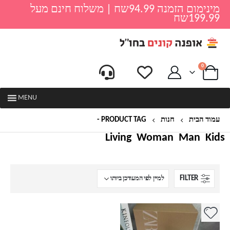
מינימום הזמנה 94.99שח | משלוח חינם מעל
199.99שח
0
MENU
עמוד הבית
חנות
PRODUCT TAG -
עקב
Living
Woman
Man
Kids
FILTER
למוצר
זה