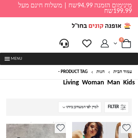
מינימום הזמנה 94.99שח | משלוח חינם מעל
199.99שח
0
MENU
עמוד הבית
חנות
PRODUCT TAG -
פאוט למותן להליכות
Living
Woman
Man
Kids
FILTER
למוצר
למוצר
זה
זה