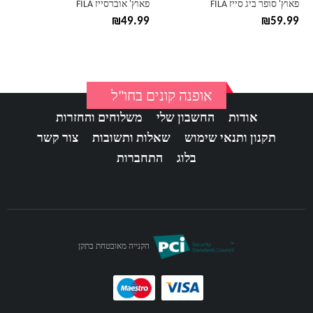
פאוץ' סופר ביג סייז FILA
פאוץ' אוברסייז FILA
המוצר
המוצר
₪
49.99
₪
59.99
אופנה קונים בחו"ל
אודות
החשבון שלי
משלוחים והחזרות
תקנון ותנאי שימוש
שאלות ותשובות
צור קשר
בלוג
התחברות
הקנייה מאובטחת בתקן