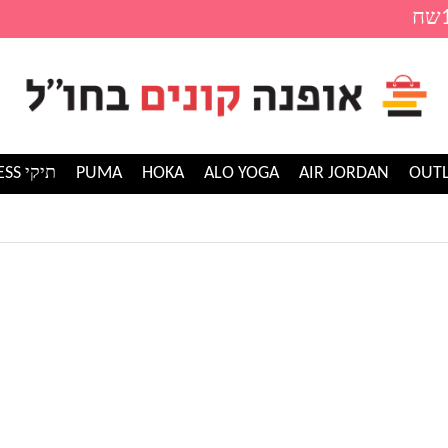
AIR JORDAN
ALO YOGA
HOKA
PUMA
תיקי GUESS