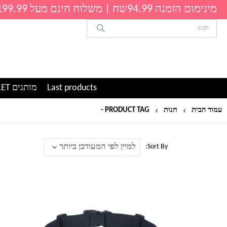
מינימום הזמנה 94.99שח | משלוח חינם מעל 199.99שח
Last products
מותגים OUTLET
עמוד הבית
חנות
PRODUCT TAG -
פאוץ' לנייד
Sort By:
למוצר
זה
יש
מספר
סוגים.