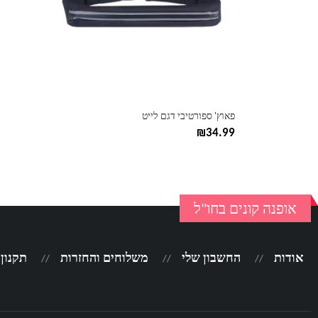
ניתן
לבחור
את
האפשרויות
בעמוד
המוצר
פאוץ' ספורטיבי דגם לייט
₪
34.99
אופנה קונים בחו"ל
אודות
החשבון שלי
משלוחים והחזרות
תקנון