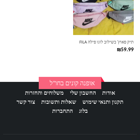
סוגים.
ניתן
לבחור
את
האפשרויות
בעמוד
תיק פאוץ' בשילוב לוגו פילה FILA
המוצר
₪
59.99
אופנה קונים בחו"ל
אודות
החשבון שלי
משלוחים והחזרות
תקנון ותנאי שימוש
שאלות ותשובות
צור קשר
בלוג
התחברות