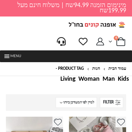
מינימום הזמנה 94.99שח | משלוח חינם מעל
199.99שח
0
MENU
עמוד הבית
חנות
PRODUCT TAG -
פאוץ ספורט
Living
Woman
Man
Kids
FILTER
למוצר
למוצר
זה
זה