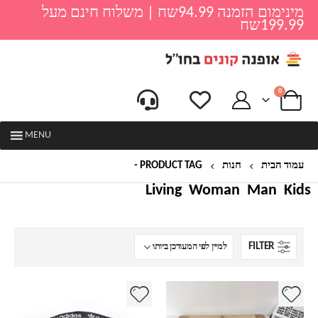
מינימום הזמנה 94.99שח | משלוח חינם מעל
199.99שח
0
MENU
עמוד הבית
חנות
PRODUCT TAG -
פאוץ' שקוף
Living
Woman
Man
Kids
FILTER
למוצר
למוצר
זה
זה