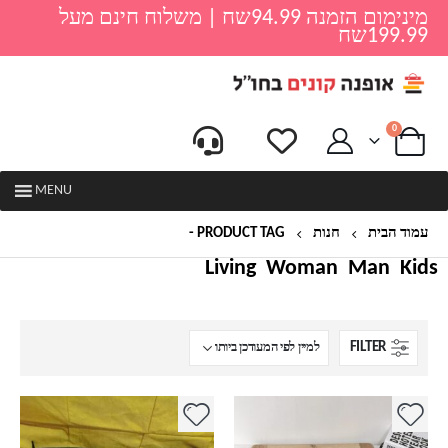
מינימום הזמנה 94.99שח | משלוח חינם מעל
199.99שח
0
MENU
עמוד הבית
חנות
PRODUCT TAG -
פאוץ FILA
Living
Woman
Man
Kids
FILTER
למוצר
למוצר
זה
זה