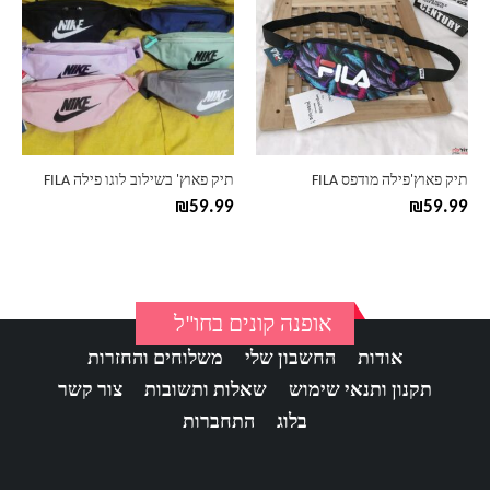
יש
יש
מספר
מספר
סוגים.
סוגים.
ניתן
ניתן
לבחור
לבחור
את
את
האפשרויות
האפשרויות
בעמוד
בעמוד
תיק פאוץ'פילה מודפס FILA
תיק פאוץ' בשילוב לוגו פילה FILA
המוצר
המוצר
₪
59.99
₪
59.99
אופנה קונים בחו"ל
אודות
החשבון שלי
משלוחים והחזרות
תקנון ותנאי שימוש
שאלות ותשובות
צור קשר
בלוג
התחברות