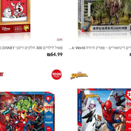
ניתן
לבחור
את
ות
האפשרויות
בעמוד
המוצר
פאזל לילדים דינוזאורים – פארק היורה Jurassic World
₪
64.99
למוצר
זה
יש
מספר
סוגים.
ניתן
לבחור
את
ות
האפשרויות