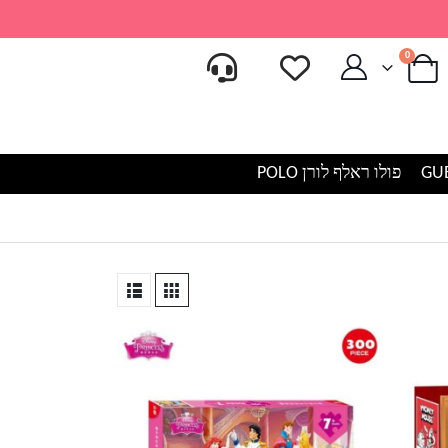
0
פולו ראלף לורן POLO
למוצר
זה
יש
מספר
סוגים.