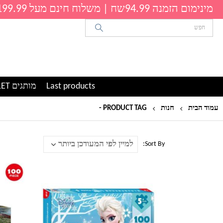
מינימום הזמנה 94.99שח | משלוח חינם מעל 199.99שח
Last products
מותגים OUTLET
עמוד הבית
חנות
PRODUCT TAG -
פאזל
Sort By:
למוצר
למוצר
זה
זה
יש
יש
מספר
מספר
סוגים.
סוגים.