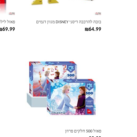
בעמוד
בעמוד
המוצר
המוצר
בובה להרכבה דיסני DISNEY מגוון דגמים
פאזל לילדים 100 חלקים ספיידרמן
₪
69.99
₪
64.99
למוצר
זה
יש
מספר
סוגים.
ניתן
לבחור
את
האפשרויות
בעמוד
המוצר
פאזל 500 חלקים פרוזן