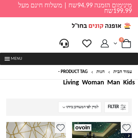
מינימום הזמנה 94.99שח | משלוח חינם מעל
199.99שח
0
MENU
עמוד הבית
חנות
PRODUCT TAG -
פאר
Living
Woman
Man
Kids
FILTER
למוצר
למוצר
זה
זה