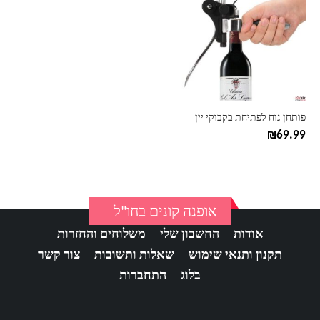
יש
מספר
סוגים.
ניתן
לבחור
את
האפשרויות
בעמוד
פותחן נוח לפתיחת בקבוקי יין
המוצר
₪
69.99
אופנה קונים בחו"ל
אודות
החשבון שלי
משלוחים והחזרות
תקנון ותנאי שימוש
שאלות ותשובות
צור קשר
בלוג
התחברות