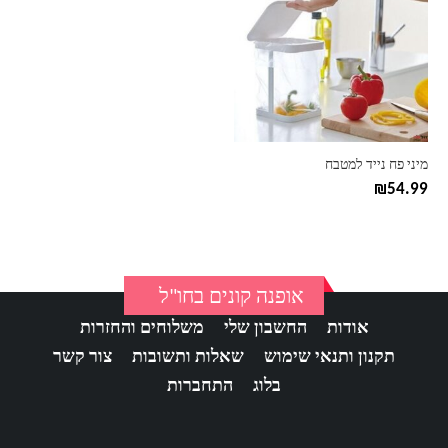
יש
מספר
סוגים.
ניתן
לבחור
את
האפשרויות
בעמוד
מיני פח נייד למטבח
המוצר
₪
54.99
אופנה קונים בחו"ל
אודות
החשבון שלי
משלוחים והחזרות
תקנון ותנאי שימוש
שאלות ותשובות
צור קשר
בלוג
התחברות