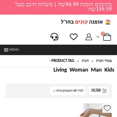
מינימום הזמנה 94.99שח | משלוח חינם מעל
199.99שח
0
MENU
עמוד הבית
חנות
PRODUCT TAG -
פח
Living
Woman
Man
Kids
FILTER
למוצר
זה