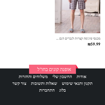
יש
מספר
סוגים.
ניתן
לבחור
את
האפשרויות
בעמוד
מכנסי פיג’מה קצרות לגברים דגם משבצות
המוצר
₪
59.99
אופנה קונים בחו"ל
אודות
החשבון שלי
משלוחים והחזרות
תקנון ותנאי שימוש
שאלות ותשובות
צור קשר
בלוג
התחברות