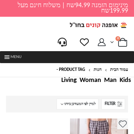
מינימום הזמנה 94.99שח | משלוח חינם מעל
199.99שח
0
MENU
עמוד הבית
חנות
PRODUCT TAG -
פיג'מה כותנה
Living
Woman
Man
Kids
FILTER
למוצר
זה