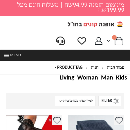
מינימום הזמנה 94.99שח | משלוח חינם מעל
199.99שח
0
MENU
עמוד הבית
חנות
PRODUCT TAG -
פילאטיס
Living
Woman
Man
Kids
FILTER
למוצר
למוצר
זה
זה