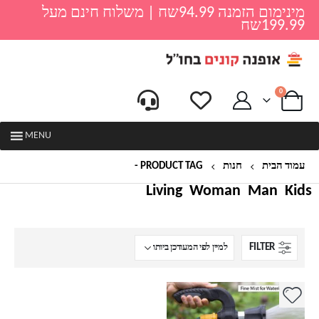
מינימום הזמנה 94.99שח | משלוח חינם מעל
199.99שח
0
MENU
עמוד הבית
חנות
PRODUCT TAG -
פנאי
Living
Woman
Man
Kids
FILTER