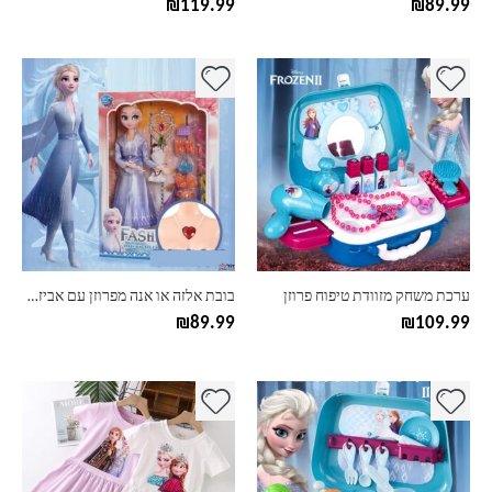
₪
119.99
₪
89.99
למוצר
זה
יש
מספר
סוגים.
ניתן
לבחור
את
האפשרויות
בעמוד
ערכת משחק מזוודת טיפוח פרוזן
בובת אלזה או אנה מפרוזן עם אביזרים
המוצר
₪
89.99
₪
109.99
למוצר
זה
יש
מספר
סוגים.