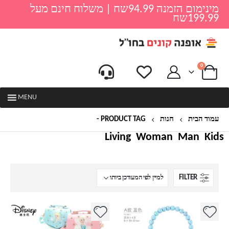
מינימום הזמנה 94.99שח | משלוח חינם מעל
199.99שח
0
MENU
עמוד הבית
חנות
PRODUCT TAG -
פרוזן
Living
Woman
Man
Kids
FILTER
למוצר
למוצר
זה
זה