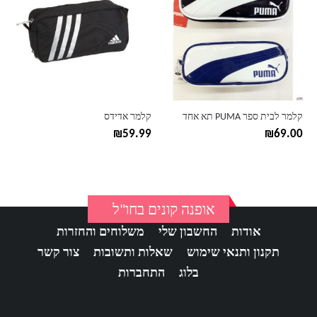
יש
מספר
סוגים.
ניתן
לבחור
את
האפשרויות
בעמוד
קלמר לבית ספר PUMA תא אחד
קלמר אדידס
המוצר
₪
59.99
₪
69.00
אופנה קונים בחו"ל
אודות
החשבון שלי
משלוחים והחזרות
תקנון ותנאי שימוש
שאלות ותשובות
צור קשר
בלוג
התחברות