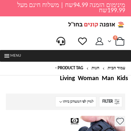
מינימום הזמנה 94.99שח | משלוח חינם מעל
199.99שח
0
MENU
עמוד הבית
חנות
PRODUCT TAG -
ציוד קמפינג
Living
Woman
Man
Kids
FILTER