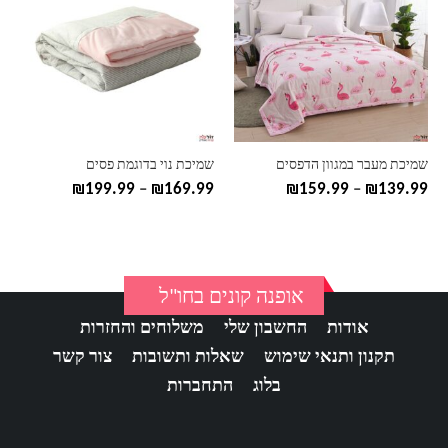
יש
יש
מספר
מספר
סוגים.
סוגים.
ניתן
ניתן
לבחור
לבחור
את
את
האפשרויות
האפשרויות
בעמוד
בעמוד
שמיכת מעבר במגוון הדפסים
שמיכת נוי בדוגמת פסים
המוצר
המוצר
טווח
טווח
₪
199.99
–
₪
169.99
₪
159.99
–
₪
139.99
מחירים:
מחירים:
עד
עד
אופנה קונים בחו"ל
אודות
החשבון שלי
משלוחים והחזרות
תקנון ותנאי שימוש
שאלות ותשובות
צור קשר
בלוג
התחברות