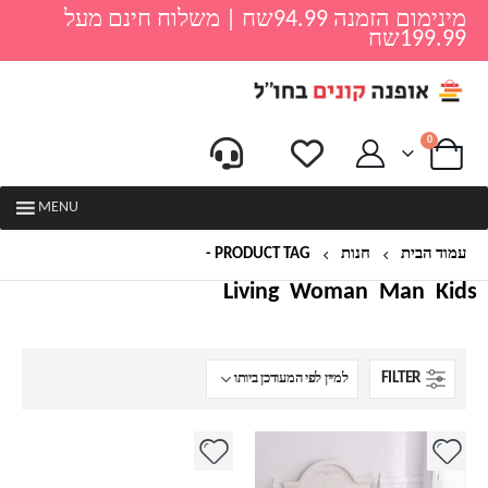
מינימום הזמנה 94.99שח | משלוח חינם מעל
199.99שח
0
MENU
עמוד הבית
חנות
PRODUCT TAG -
ציפיות
Living
Woman
Man
Kids
FILTER
למוצר
למוצר
זה
זה