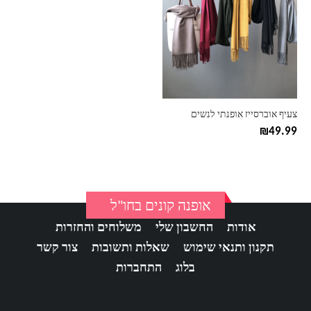
יש
מספר
סוגים.
ניתן
לבחור
את
האפשרויות
בעמוד
צעיף אוברסייז אופנתי לנשים
המוצר
₪
49.99
אופנה קונים בחו"ל
אודות
החשבון שלי
משלוחים והחזרות
תקנון ותנאי שימוש
שאלות ותשובות
צור קשר
בלוג
התחברות