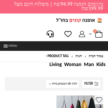
מינימום הזמנה 94.99שח | משלוח חינם מעל
199.99שח
0
MENU
עמוד הבית
חנות
PRODUCT TAG -
צעיף אוברסייז
Living
Woman
Man
Kids
FILTER
למוצר
זה