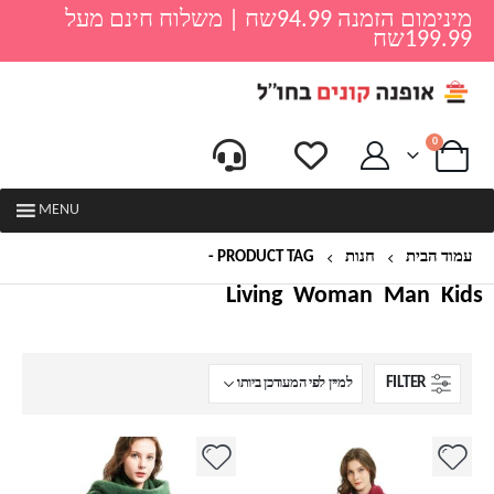
מינימום הזמנה 94.99שח | משלוח חינם מעל
199.99שח
0
MENU
עמוד הבית
חנות
PRODUCT TAG -
צעיף
Living
Woman
Man
Kids
FILTER
למוצר
למוצר
זה
זה