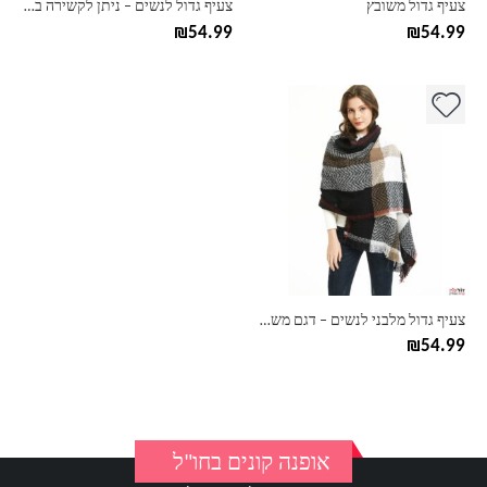
צעיף גדול משובץ
צעיף גדול לנשים – ניתן לקשירה במגוון צורות
המוצר
המוצר
₪
54.99
₪
54.99
למוצר
זה
יש
מספר
סוגים.
ניתן
לבחור
את
האפשרויות
בעמוד
צעיף גדול מלבני לנשים – דגם משבצות
המוצר
₪
54.99
אופנה קונים בחו"ל