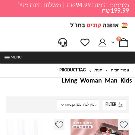
מינימום הזמנה 94.99שח | משלוח חינם מעל
199.99שח
0
MENU
עמוד הבית
חנות
PRODUCT TAG -
קופסת אחסון קומפקטית
Living
Woman
Man
Kids
FILTER
למוצר
למוצר
זה
זה