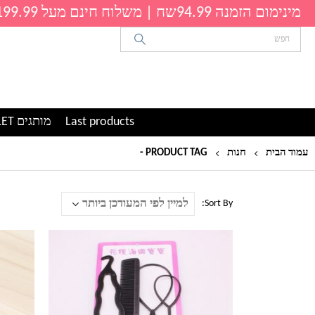
מינימום הזמנה 94.99שח | משלוח חינם מעל 199.99שח
Last products
מותגים OUTLET
עמוד הבית
חנות
PRODUCT TAG -
קליפסים לשיער
Sort By:
למוצר
למוצר
זה
זה
יש
יש
מספר
מספר
סוגים.
סוגים.