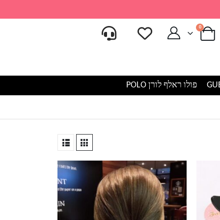
0
פולו ראלף לורן POLO