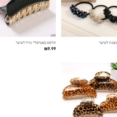
ניתן
לבחור
את
ות
האפשרויות
בעמוד
המוצר
עוצבת לשיער
קליפס באטרפליי גדול לשיער
₪
9.99
ות