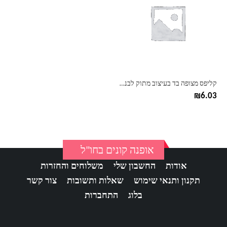
יש
מספר
סוגים.
ניתן
לבחור
את
האפשרויות
בעמוד
קליפס מצופה בד בעיצוב מתוק לבנות
המוצר
₪
6.03
אופנה קונים בחו"ל
אודות
החשבון שלי
משלוחים והחזרות
תקנון ותנאי שימוש
שאלות ותשובות
צור קשר
בלוג
התחברות