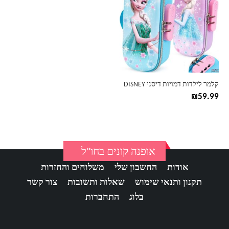
יש
מספר
סוגים.
ניתן
לבחור
את
האפשרויות
בעמוד
קלמר לילדות דמויות דיסני DISNEY
המוצר
₪
59.99
אופנה קונים בחו"ל
אודות
החשבון שלי
משלוחים והחזרות
תקנון ותנאי שימוש
שאלות ותשובות
צור קשר
בלוג
התחברות