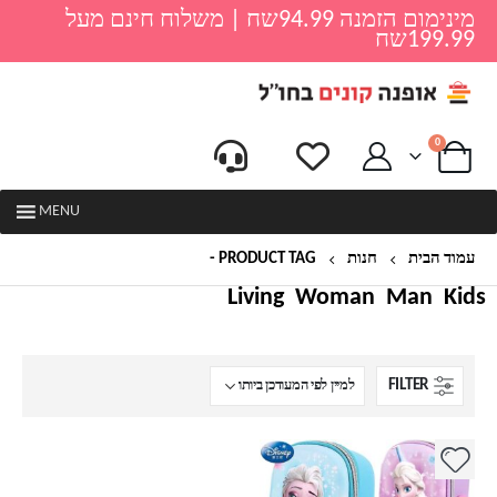
מינימום הזמנה 94.99שח | משלוח חינם מעל
199.99שח
0
MENU
עמוד הבית
חנות
PRODUCT TAG -
קלמר כיתה א'
Living
Woman
Man
Kids
FILTER
למוצר
זה