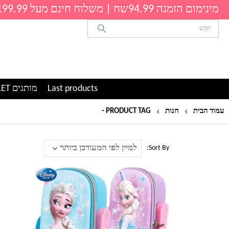
מינימום הזמנה 94.99שח | משלוח חינם מעל 199.99שח
Last products
מותגים OUTLET
עמוד הבית
חנות
PRODUCT TAG -
קלמר לגן
Sort By:
למוצר
זה
יש
מספר
סוגים.