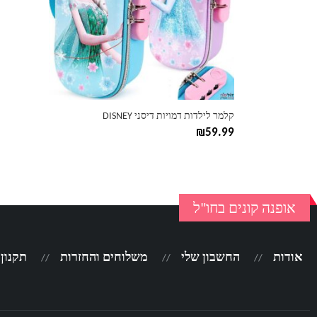
ניתן
לבחור
את
האפשרויות
בעמוד
המוצר
קלמר לילדות דמויות דיסני DISNEY
₪
59.99
אופנה קונים בחו"ל
אודות
החשבון שלי
משלוחים והחזרות
תקנון