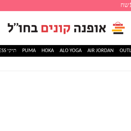
AIR JORDAN
ALO YOGA
HOKA
PUMA
תיקי GUESS