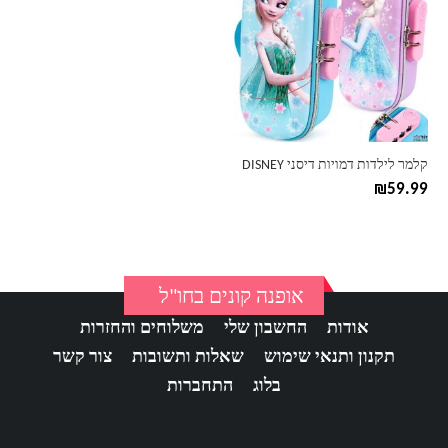
יש
מספר
סוגים.
ניתן
לבחור
את
האפשרויות
בעמוד
קלמר לילדות דמויות דיסני DISNEY
המוצר
₪
59.99
אופנה קונים בחו"ל
אודות
החשבון שלי
משלוחים והחזרות
תקנון ותנאי שימוש
שאלות ותשובות
צור קשר
בלוג
התחברות