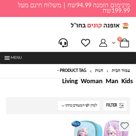
מינימום הזמנה 94.99שח | משלוח חינם מעל
199.99שח
0
MENU
עמוד הבית
חנות
PRODUCT TAG -
קלמר פרוזן
Living
Woman
Man
Kids
FILTER
למוצר
זה