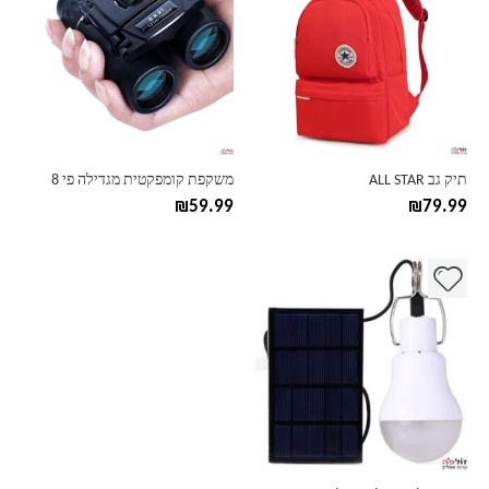
יש
מספר
סוגים.
ניתן
לבחור
את
האפשרויות
בעמוד
תיק גב ALL STAR
משקפת קומפקטית מגדילה פי 8
המוצר
₪
59.99
₪
79.99