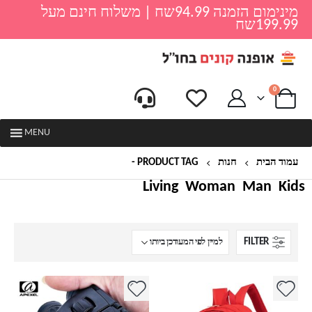
מינימום הזמנה 94.99שח | משלוח חינם מעל
199.99שח
0
MENU
עמוד הבית
חנות
PRODUCT TAG -
קמפינג
Living
Woman
Man
Kids
FILTER
למוצר
זה