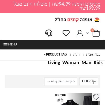
מינימום הזמנה 94.99שח | משלוח חינם מעל
199.99שח
0
MENU
עמוד הבית
חנות
PRODUCT TAG -
קנזו חליפות
Living
Woman
Man
Kids
FILTER
למוצר
זה