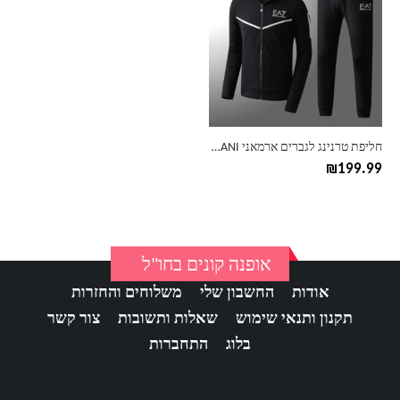
יש
מספר
סוגים.
ניתן
לבחור
את
האפשרויות
בעמוד
חליפת טרנינג לגברים ארמאני ARMANI
המוצר
₪
199.99
אופנה קונים בחו"ל
אודות
החשבון שלי
משלוחים והחזרות
תקנון ותנאי שימוש
שאלות ותשובות
צור קשר
בלוג
התחברות