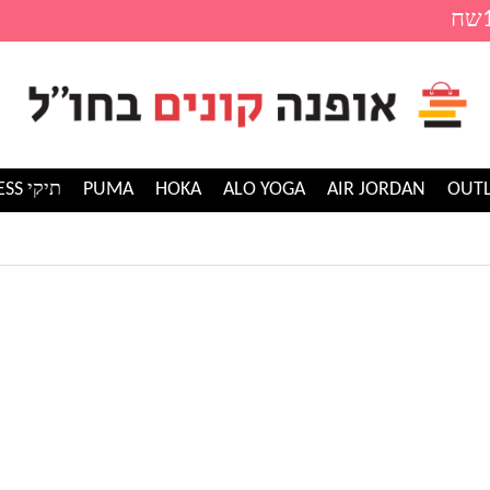
AIR JORDAN
ALO YOGA
HOKA
PUMA
תיקי GUESS