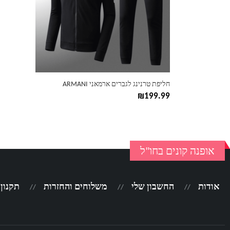
ניתן
לבחור
את
האפשרויות
בעמוד
המוצר
חליפת טרנינג לגברים ארמאני ARMANI
₪
199.99
אופנה קונים בחו"ל
אודות
החשבון שלי
משלוחים והחזרות
תקנון