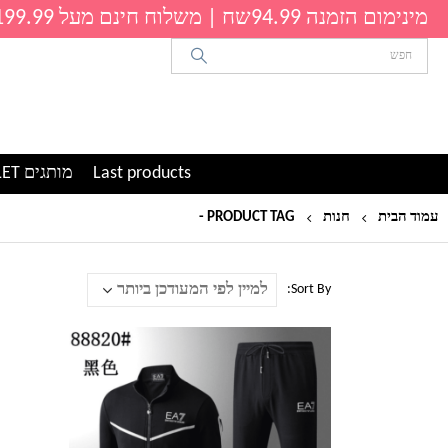
מינימום הזמנה 94.99שח | משלוח חינם מעל 199.99שח
Last products
מותגים OUTLET
עמוד הבית
חנות
PRODUCT TAG -
קנזו
Sort By:
למוצר
זה
יש
מספר
סוגים.