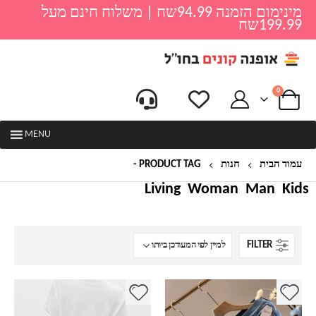
מינימום הזמנה 94.99שח | משלוח חינם מעל
199.99שח
0
MENU
עמוד הבית
חנות
PRODUCT TAG -
קצר
Living
Woman
Man
Kids
FILTER
למוצר
למוצר
זה
זה