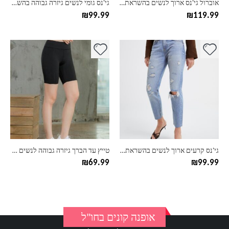
אוברול גי'נס ארוך לנשים בהשראת זארה
גי'נס גומי לנשים גיזרה גבוהה בהשראת זארה
המוצר
המוצר
₪
99.99
₪
119.99
למוצר
למוצר
זה
זה
יש
יש
מספר
מספר
סוגים.
סוגים.
ניתן
ניתן
לבחור
לבחור
את
את
האפשרויות
האפשרויות
בעמוד
בעמוד
גי'נס קרעים ארוך לנשים בהשראת זארה
טייץ עד הברך גיזרה גבוהה לנשים – דגם חלק
המוצר
המוצר
₪
69.99
₪
99.99
אופנה קונים בחו"ל