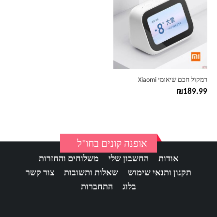
יש
מספר
סוגים.
ניתן
לבחור
את
האפשרויות
בעמוד
רמקול חכם שיאומי Xiaomi
המוצר
₪
189.99
אופנה קונים בחו"ל
אודות
החשבון שלי
משלוחים והחזרות
תקנון ותנאי שימוש
שאלות ותשובות
צור קשר
בלוג
התחברות