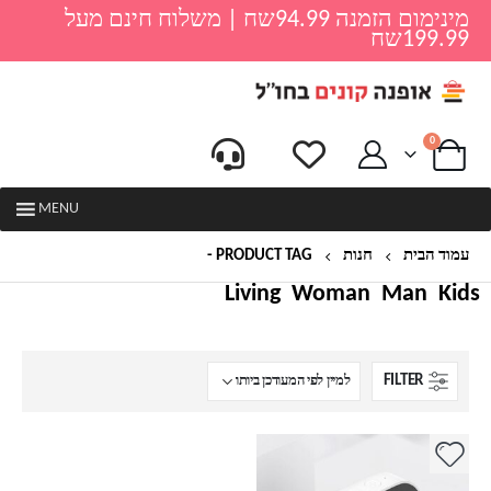
מינימום הזמנה 94.99שח | משלוח חינם מעל
199.99שח
0
MENU
עמוד הבית
חנות
PRODUCT TAG -
רמקול חכם
Living
Woman
Man
Kids
FILTER
למוצר
זה