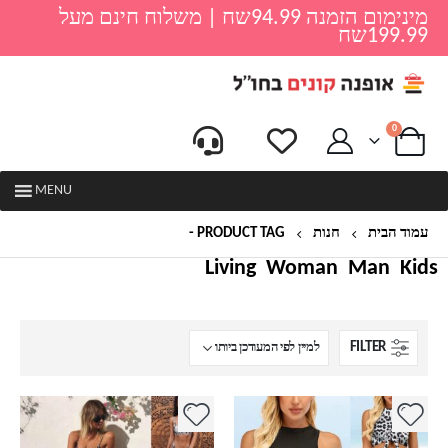
מינימום הזמנה 94.99שח | משלוח חינם מעל
199.99שח
0
MENU
עמוד הבית
חנות
PRODUCT TAG -
רצועות סיליקון
Living
Woman
Man
Kids
FILTER
למוצר
למוצר
זה
זה