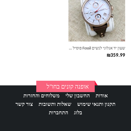
יש
מספר
סוגים.
ניתן
לבחור
את
האפשרויות
בעמוד
שעון יד אנלוגי לנשים Fossil פוסיל ES4045
המוצר
₪
359.99
אופנה קונים בחו"ל
אודות
החשבון שלי
משלוחים והחזרות
תקנון ותנאי שימוש
שאלות ותשובות
צור קשר
בלוג
התחברות