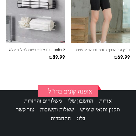
יש
יש
מספר
מספר
סוגים.
סוגים.
ניתן
ניתן
לבחור
לבחור
את
את
האפשרויות
האפשרויות
בעמוד
בעמוד
טייץ עד הברך גיזרה גבוהה לנשים – דגם חלק
2 units – זוג מדפי רשת לתליה ללא קדיחה
המוצר
המוצר
₪
89.99
₪
69.99
אופנה קונים בחו"ל
אודות
החשבון שלי
משלוחים והחזרות
תקנון ותנאי שימוש
שאלות ותשובות
צור קשר
בלוג
התחברות