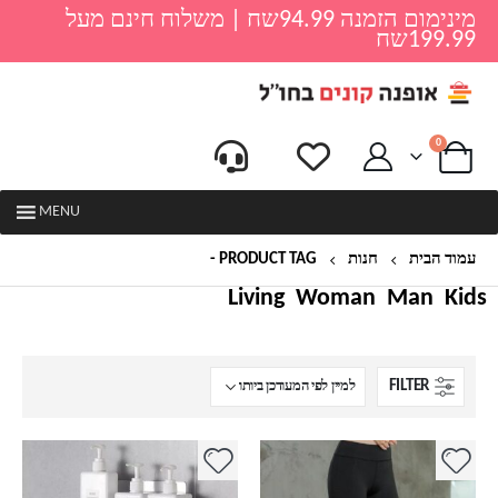
מינימום הזמנה 94.99שח | משלוח חינם מעל
199.99שח
0
MENU
עמוד הבית
חנות
PRODUCT TAG -
רשת
Living
Woman
Man
Kids
FILTER
למוצר
למוצר
זה
זה