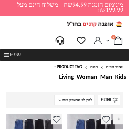
מינימום הזמנה 94.99שח | משלוח חינם מעל
199.99שח
0
MENU
עמוד הבית
חנות
PRODUCT TAG -
שורט גינס
Living
Woman
Man
Kids
FILTER
למוצר
זה