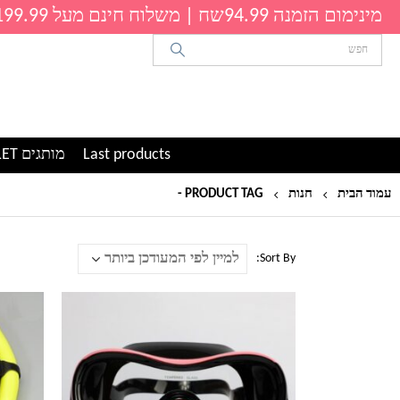
מינימום הזמנה 94.99שח | משלוח חינם מעל 199.99שח
Last products
מותגים OUTLET
עמוד הבית
חנות
PRODUCT TAG -
שחייה
Sort By:
למוצר
למוצר
זה
זה
יש
יש
מספר
מספר
סוגים.
סוגים.