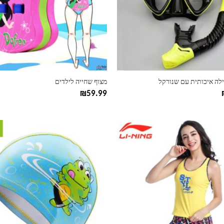
ניתן
לבחור
את
ות
האפשרויות
בעמוד
המוצר
לה איכותית עם שנורקל
מצוף שחייה לילדים
₪
59.99
למוצר
זה
יש
מספר
סוגים.
ניתן
לבחור
את
ות
האפשרויות