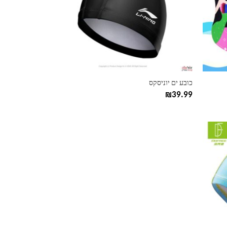
ניתן
לבחור
את
האפשרויות
בעמוד
המוצר
כובע ים יוניסקס
₪
39.99