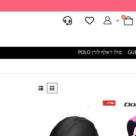
0
פולו ראלף לורן POLO
למוצר
זה
יש
מספר
סוגים.