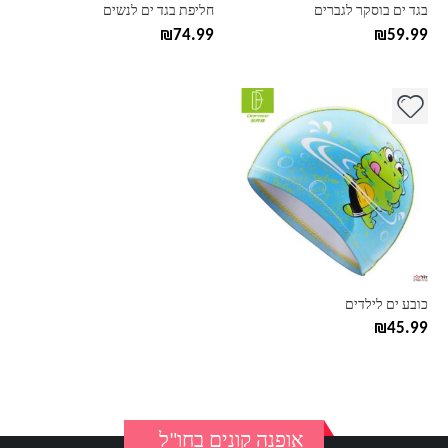
בעמוד
בעמוד
בגד ים בוסקר לגברים
חליפת בגד ים לנשים
המוצר
המוצר
₪
74.99
₪
59.99
למוצר
זה
יש
מספר
סוגים.
ניתן
לבחור
את
האפשרויות
בעמוד
כובע ים לילדים
המוצר
₪
45.99
אופנה קונים בחו"ל