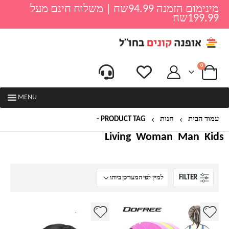
מינימום הזמנה 94.99שח | משלוח חינם מעל
199.99שח
0
MENU
עמוד הבית
חנות
PRODUCT TAG -
שחיין
Living
Woman
Man
Kids
FILTER
למוצר
למוצר
זה
זה