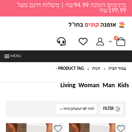
מינימום הזמנה 94.99שח | משלוח חינם מעל
199.99שח
0
MENU
עמוד הבית
חנות
PRODUCT TAG -
שטיח למקלחת למניעת החלקה
Living
Woman
Man
Kids
FILTER
למוצר
למוצר