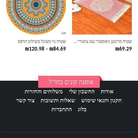
סוגים.
סוגים.
ניתן
ניתן
לבחור
לבחור
את
את
האפשרויות
האפשרויות
בעמוד
בעמוד
שטיח מרובע גיאומטרי עם עיטורי פרנזים בצבע ורוד
שטיח נוי מעוגל בשילוב הדפס
המוצר
המוצר
טווח
₪
120.98
–
₪
84.69
₪
69.29
מחירים:
עד
אופנה קונים בחו"ל
אודות
החשבון שלי
משלוחים והחזרות
תקנון ותנאי שימוש
שאלות ותשובות
צור קשר
בלוג
התחברות