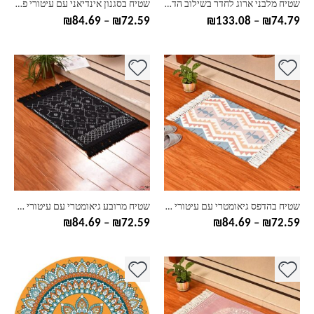
שטיח מלבני ארוג לחדר בשילוב הדפס
שטיח בסגנון אינדיאני עם עיטורי פרנזים
המוצר
המוצר
טווח
טווח
₪
84.69
–
₪
72.59
₪
133.08
–
₪
74.79
מחירים:
מחירים:
עד
עד
למוצר
למוצר
זה
זה
יש
יש
מספר
מספר
סוגים.
סוגים.
ניתן
ניתן
לבחור
לבחור
את
את
האפשרויות
האפשרויות
בעמוד
בעמוד
שטיח בהדפס גיאומטרי עם עיטורי פרנזים
שטיח מרובע גיאומטרי עם עיטורי פרנזים
המוצר
המוצר
טווח
טווח
₪
84.69
–
₪
72.59
₪
84.69
–
₪
72.59
מחירים:
מחירים:
עד
עד
למוצר
למוצר
זה
זה
יש
יש
מספר
מספר