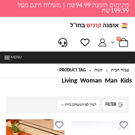
מינימום הזמנה 94.99שח | משלוח חינם מעל
199.99שח
0
MENU
עמוד הבית
חנות
PRODUCT TAG -
שטיח לסלון
Living
Woman
Man
Kids
FILTER
למוצר
זה