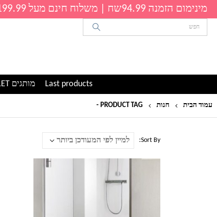
מינימום הזמנה 94.99שח | משלוח חינם מעל 199.99שח
Last products
מותגים OUTLET
עמוד הבית
חנות
PRODUCT TAG -
שטיח נגד החלקה
Sort By:
למוצר
זה
יש
מספר
סוגים.