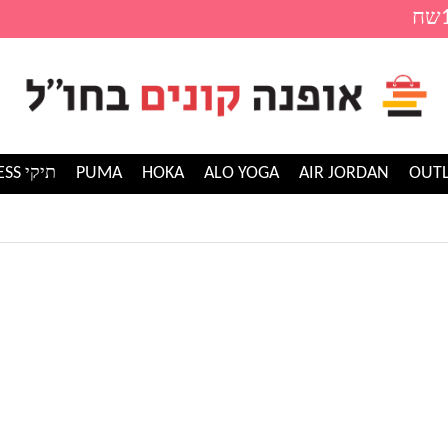
AIR JORDAN
ALO YOGA
HOKA
PUMA
תיקי GUESS