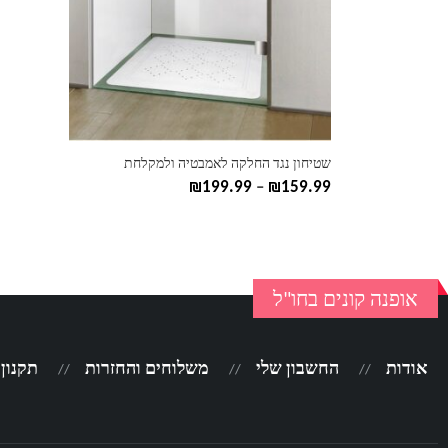
ניתן
לבחור
את
האפשרויות
בעמוד
המוצר
שטיחון נגד החלקה לאמבטיה ולמקלחת
טווח
₪
199.99
–
₪
159.99
מחירים:
עד
אופנה קונים בחו"ל
אודות
החשבון שלי
משלוחים והחזרות
תקנון