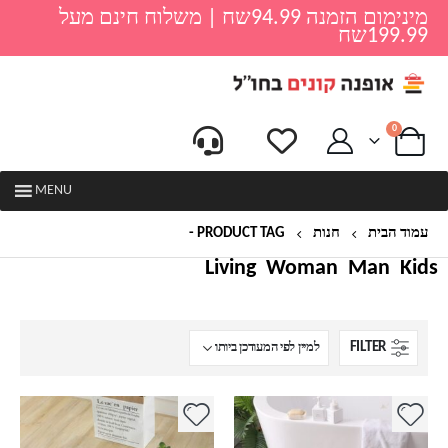
מינימום הזמנה 94.99שח | משלוח חינם מעל
199.99שח
0
MENU
עמוד הבית
חנות
PRODUCT TAG -
שטיח
Living
Woman
Man
Kids
FILTER
למוצר
למוצר
זה
זה