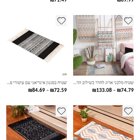
₪
71.49
₪
89.99
למוצר
למוצר
זה
זה
יש
יש
מספר
מספר
סוגים.
סוגים.
ניתן
ניתן
לבחור
לבחור
את
את
האפשרויות
האפשרויות
בעמוד
בעמוד
שטיח מלבני ארוג לחדר בשילוב הדפס
שטיח בסגנון אינדיאני עם עיטורי פרנזים
המוצר
המוצר
טווח
טווח
₪
84.69
–
₪
72.59
₪
133.08
–
₪
74.79
מחירים:
מחירים:
עד
עד
למוצר
למוצר
זה
זה
יש
יש
מספר
מספר
סוגים.
סוגים.