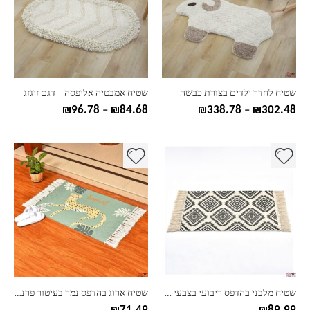
סוגים.
סוגים.
ניתן
ניתן
לבחור
לבחור
את
את
האפשרויות
האפשרויות
בעמוד
בעמוד
שטיח לחדר ילדים בצורת כבשה
שטיח אמבטיה אליפסה – דגם זיגזג
המוצר
המוצר
טווח
טווח
₪
96.78
–
₪
84.68
₪
338.78
–
₪
302.48
מחירים:
מחירים:
עד
עד
למוצר
זה
יש
מספר
סוגים.
ניתן
לבחור
את
האפשרויות
בעמוד
שטיח מלבני בהדפס ריבועי בצבעי שחור לבן
שטיח ארוג בהדפס נמר בעיטור פרנזים
המוצר