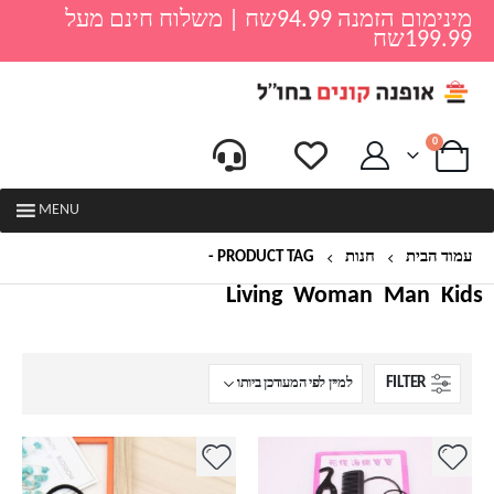
מינימום הזמנה 94.99שח | משלוח חינם מעל
199.99שח
0
MENU
עמוד הבית
חנות
PRODUCT TAG -
שיער לילדות
Living
Woman
Man
Kids
FILTER
למוצר
למוצר
זה
זה