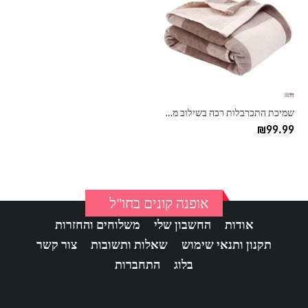
יש
מספר
סוגים.
ניתן
לבחור
את
האפשרויות
בעמוד
שמיכת התכרבלות רכה בשילוב משבצות
המוצר
₪
99.99
אופנה קונים בחו"ל
אודות
החשבון שלי
משלוחים והחזרות
תקנון ותנאי שימוש
שאלות ותשובות
צור קשר
בלוג
התחברות