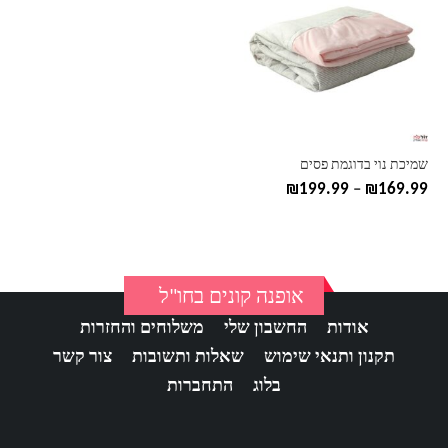
יש
מספר
סוגים.
ניתן
לבחור
את
האפשרויות
בעמוד
שמיכת נוי בדוגמת פסים
המוצר
טווח
₪
199.99
–
₪
169.99
מחירים:
עד
אופנה קונים בחו"ל
אודות
החשבון שלי
משלוחים והחזרות
תקנון ותנאי שימוש
שאלות ותשובות
צור קשר
בלוג
התחברות