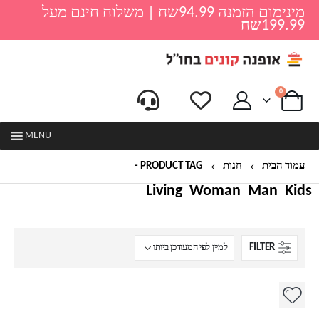
מינימום הזמנה 94.99שח | משלוח חינם מעל
199.99שח
0
MENU
עמוד הבית
חנות
PRODUCT TAG -
שמיכת כרבולית
Living
Woman
Man
Kids
FILTER
למוצר
זה