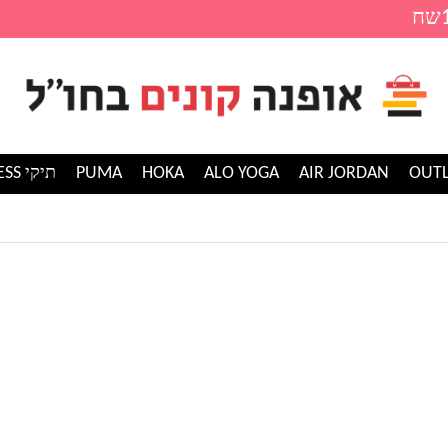
AIR JORDAN
ALO YOGA
HOKA
PUMA
תיקי GUESS