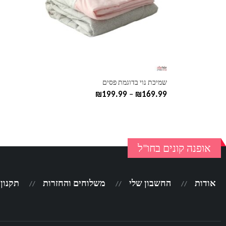
ניתן
לבחור
את
האפשרויות
בעמוד
המוצר
שמיכת נוי בדוגמת פסים
טווח
₪
199.99
–
₪
169.99
מחירים:
עד
אופנה קונים בחו"ל
אודות
החשבון שלי
משלוחים והחזרות
תקנון