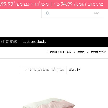
מינימום הזמנה 94.99שח | משלוח חינם מעל 199.99שח
Last products
מותגים OUTLET
עמוד הבית
חנות
PRODUCT TAG -
שמיכת נוי
Sort By:
למוצר
זה
יש
מספר
סוגים.