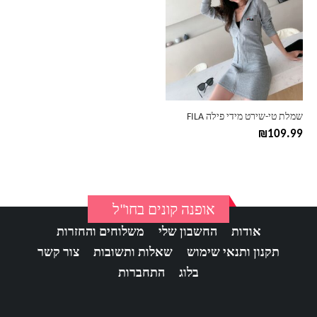
יש
מספר
סוגים.
ניתן
לבחור
את
האפשרויות
בעמוד
שמלת טי-שירט מידי פילה FILA
המוצר
₪
109.99
אופנה קונים בחו"ל
אודות
החשבון שלי
משלוחים והחזרות
תקנון ותנאי שימוש
שאלות ותשובות
צור קשר
בלוג
התחברות