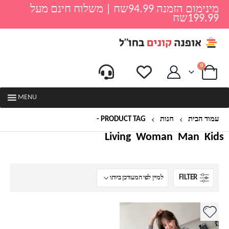
מינימום הזמנה 94.99שח | משלוח חינם מעל
199.99שח
0
MENU
עמוד הבית
חנות
PRODUCT TAG -
שמלה FILA
Living
Woman
Man
Kids
FILTER
למוצר
זה