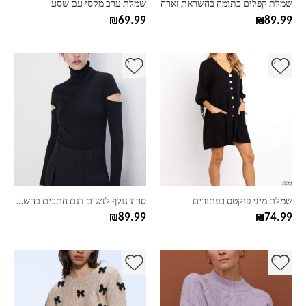
שמלת קפלים כתומה בהשראת זארה
שמלת ערב מקסי עם שסע
המוצר
המוצר
₪
69.99
₪
89.99
למוצר
למוצר
זה
זה
יש
יש
מספר
מספר
סוגים.
סוגים.
ניתן
ניתן
לבחור
לבחור
את
את
האפשרויות
האפשרויות
בעמוד
בעמוד
שמלת מיני פוקטס כפתורים
סריג גולף לנשים דגם חתכים בהשראת זארה
המוצר
המוצר
₪
89.99
₪
74.99
למוצר
למוצר
זה
זה
יש
יש
מספר
מספר