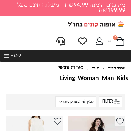
מינימום הזמנה 94.99שח | משלוח חינם מעל
199.99שח
0
MENU
עמוד הבית
חנות
PRODUCT TAG -
שמלה
Living
Woman
Man
Kids
FILTER
למוצר
למוצר
זה
זה